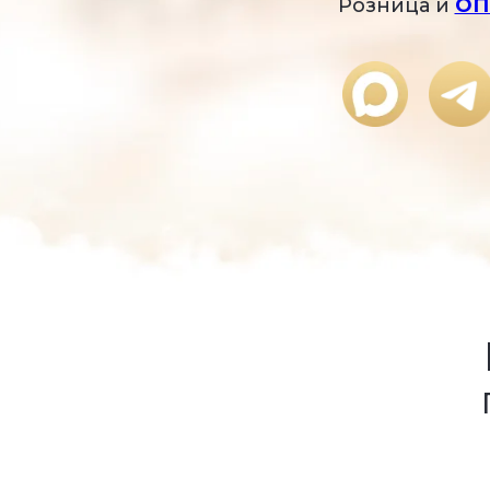
Розница и
ОП