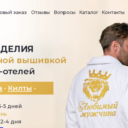
овый заказ
Отзывы
Вопросы
Каталог
Контакты
ЗДЕЛИЯ
ной вышивкой
-отелей
а
·
Килты
·
3-5 дней
ень
2-4 дня