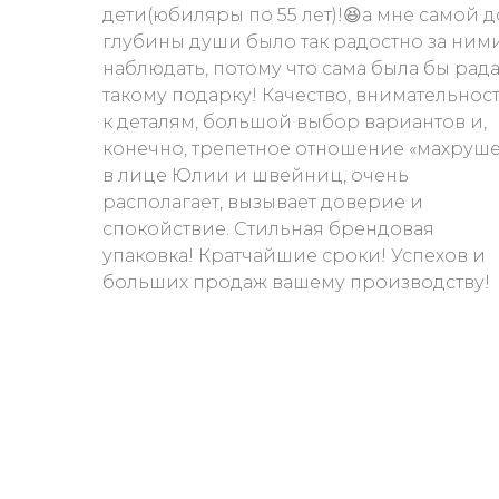
дети(юбиляры по 55 лет)!😆а мне самой д
глубины души было так радостно за ним
наблюдать, потому что сама была бы рад
такому подарку! Качество, внимательнос
к деталям, большой выбор вариантов и,
конечно, трепетное отношение «махруше
в лице Юлии и швейниц, очень
располагает, вызывает доверие и
спокойствие. Стильная брендовая
упаковка! Кратчайшие сроки! Успехов и
больших продаж вашему производству!