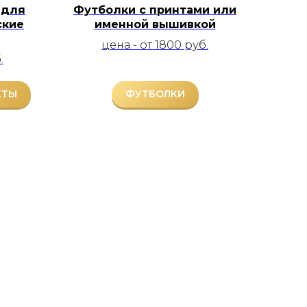
 для
Футболки с принтами или
ские
именной вышивкой
цена - от 1800 руб.
.
КТЫ
ФУТБОЛКИ