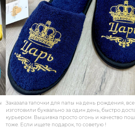
ы
Заказала тапочки для папы на день рождения, все
изготовили буквально за один день, быстро дос
курьером. Вышивка просто огонь и качество по
тоже. Если ищете подарок, то советую !