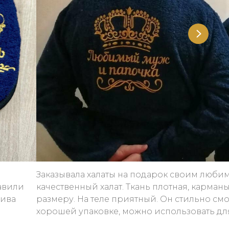
Заказывала халаты на подарок своим люб
тавили
качественный халат. Ткань плотная, карманы
шива
размеру. На теле приятный. Он стильно см
хорошей упаковке, можно использовать дл