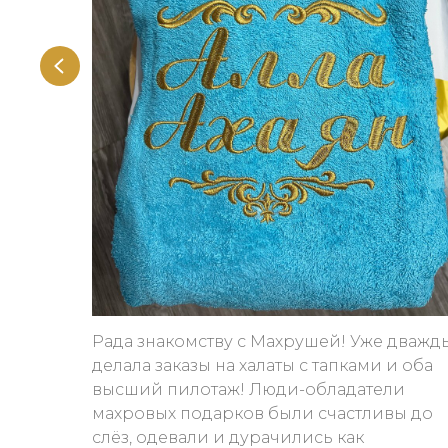
Рада знакомству с Махрушей! Уже дважд
делала заказы на халаты с тапками и оба
высший пилотаж! Люди-обладатели
махровых подарков были счастливы до
слёз, одевали и дурачились как