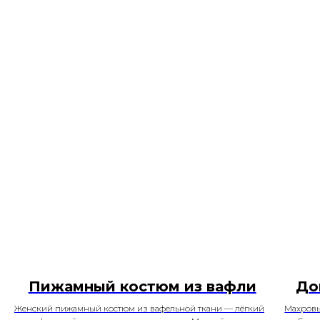
Пижамный костюм из вафли
До
Женский пижамный костюм из вафельной ткани — лёгкий
Махровы