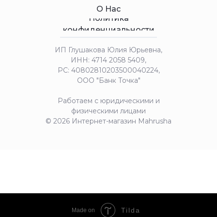
О Нас
Политика
конфиденциальности
ИП Глушакова Юлия Юрьевна,
ИНН: 4714 2058 5409,
РС: 40802810203500040224,
ООО "Банк Точка"
Работаем с юридическими и
физическими лицами
© 2026 Интернет-магазин Mahrusha
Tilda
Made on