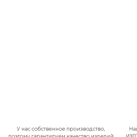
У нас собственное производство,
На
поэтому гарантируем качество изделий
ИЗГ