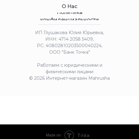
О Нас
Политика
конфиденциальности
ИП Глушакова Юлия Юрьевна,
ИНН: 4714 2058 5409,
РС: 40802810203500040224,
ООО "Банк Точка"
Работаем с юридическими и
физическими лицами
© 2026 Интернет-магазин Mahrusha
Tilda
Made on