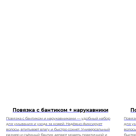
Повязка с бантиком + нарукавники
П
Повязка с бантиком и нарукавниками — удобный набор
Повяз
для умывания и ухода за кожей. Надёжно фиксирует
для у
волосы, впитывает влагу и быстро сохнет. Универсальный
волосы
размер и съёмный бантик делают модель практичной и
быстр