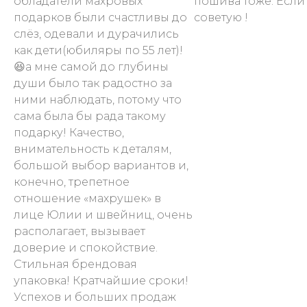
обладатели махровых
пошива тоже. Если
подарков были счастливы до
советую !
слёз, одевали и дурачились
как дети(юбиляры по 55 лет)!
😆а мне самой до глубины
души было так радостно за
ними наблюдать, потому что
сама была бы рада такому
подарку! Качество,
внимательность к деталям,
большой выбор вариантов и,
конечно, трепетное
отношение «махрушек» в
лице Юлии и швейниц, очень
располагает, вызывает
доверие и спокойствие.
Стильная брендовая
упаковка! Кратчайшие сроки!
Успехов и больших продаж