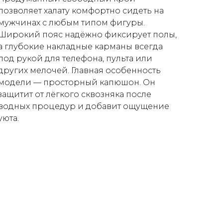
позволяет халату комфортно сидеть на
мужчинах с любым типом фигуры.
Широкий пояс надёжно фиксирует полы,
а глубокие накладные карманы всегда
под рукой для телефона, пульта или
других мелочей. Главная особенность
модели — просторный капюшон. Он
защитит от лёгкого сквозняка после
водных процедур и добавит ощущение
уюта.