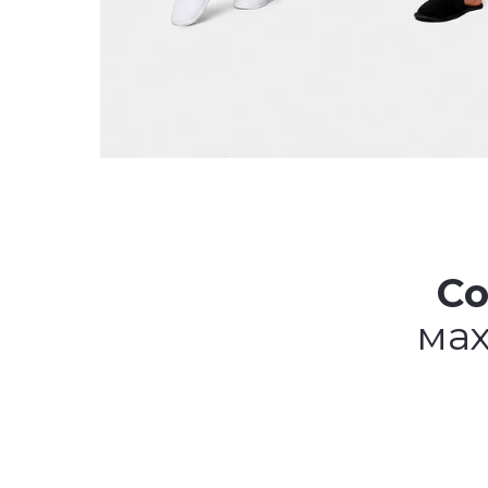
Со
мах