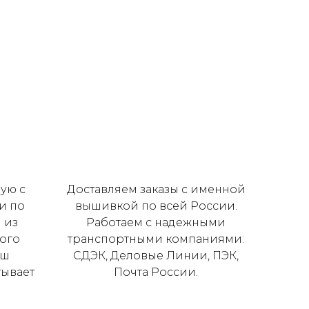
ую с
Доставляем заказы с именной
и по
вышивкой по всей России.
 из
Работаем с надежными
ого
транспортными компаниями:
аш
СДЭК, Деловые Линии, ПЭК,
тывает
Почта России.