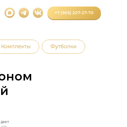
+7 (905) 207-27-70
Комплекты
Футболки
шоном
ой
Цвет