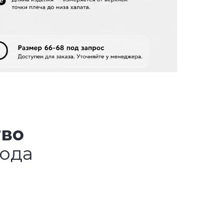
тво
года