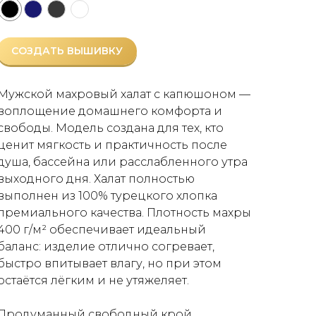
СОЗДАТЬ ВЫШИВКУ
Мужской махровый халат с капюшоном —
воплощение домашнего комфорта и
свободы. Модель создана для тех, кто
ценит мягкость и практичность после
душа, бассейна или расслабленного утра
выходного дня. Халат полностью
выполнен из 100% турецкого хлопка
премиального качества. Плотность махры
400 г/м² обеспечивает идеальный
баланс: изделие отлично согревает,
быстро впитывает влагу, но при этом
остаётся лёгким и не утяжеляет.
Продуманный свободный крой