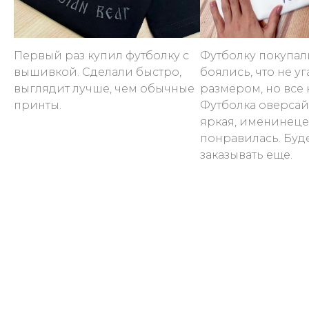
Первый раз купил футболку с
Футболку покупал
вышивкой. Сделали быстро,
боялись, что не уг
выглядит лучше, чем обычные
размером, но все 
принты.
Футболка оверсай
яркая, именинеце
понравилась. Буд
заказывать еще.