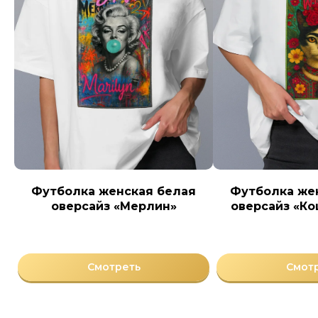
Футболка женская белая
Футболка же
оверсайз «Мерлин»
оверсайз «К
Смотреть
Смот