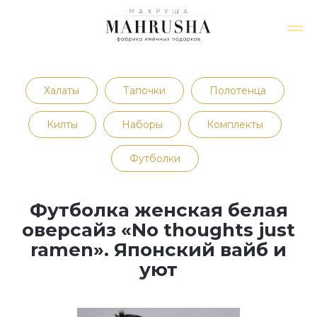
Халаты
Тапочки
Полотенца
Килты
Наборы
Комплекты
Футболки
Футболка женская белая
оверсайз «No thoughts just
ramen». Японский вайб и
уют