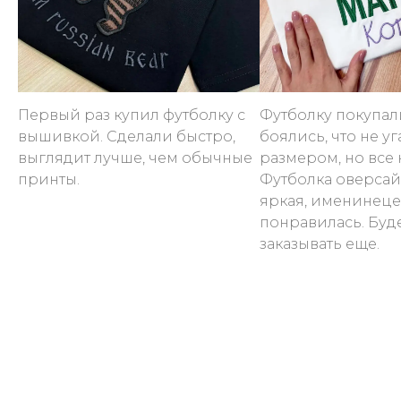
Первый раз купил футболку с
Футболку покупал
вышивкой. Сделали быстро,
боялись, что не уг
выглядит лучше, чем обычные
размером, но все 
принты.
Футболка оверсай
яркая, именинеце
понравилась. Буд
заказывать еще.