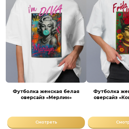
Футболка женская белая
Футболка же
оверсайз «Мерлин»
оверсайз «К
Смотреть
Смот