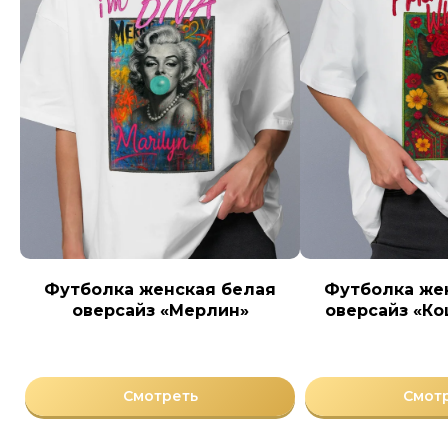
Футболка женская белая
Футболка же
оверсайз «Мерлин»
оверсайз «К
Смотреть
Смот