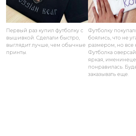
Первый раз купил футболку с
Футболку покупал
вышивкой. Сделали быстро,
боялись, что не уг
выглядит лучше, чем обычные
размером, но все 
принты.
Футболка оверсай
яркая, именинеце
понравилась. Буд
заказывать еще.